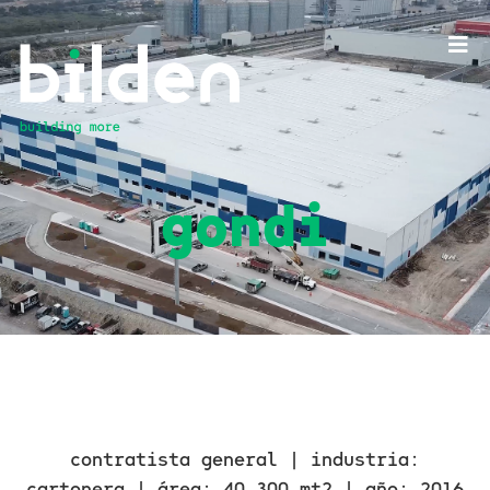
gondi
contratista general |
industria:
cartonera |
área: 40,300 mt2 |
año: 2016